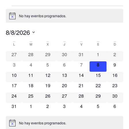
No hay eventos programados.
Aviso
8/8/2026
Selecciona
Calendario
la
L
M
X
J
V
S
D
fecha.
0 eventos
0 eventos
0 eventos
0 eventos
0 eventos
0 eventos
0 event
de
27
28
29
30
31
1
2
0 eventos
0 eventos
0 eventos
0 eventos
0 eventos
0 eventos
0 event
3
4
5
6
7
8
9
Eventos
0 eventos
0 eventos
0 eventos
0 eventos
0 eventos
0 eventos
0 event
10
11
12
13
14
15
16
0 eventos
0 eventos
0 eventos
0 eventos
0 eventos
0 eventos
0 event
17
18
19
20
21
22
23
0 eventos
0 eventos
0 eventos
0 eventos
0 eventos
0 eventos
0 event
24
25
26
27
28
29
30
0 eventos
0 eventos
0 eventos
0 eventos
0 eventos
0 eventos
0 event
31
1
2
3
4
5
6
No hay eventos programados.
Aviso